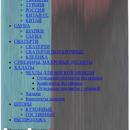
ТУРЦИЯ
РОССИЯ
КИТАЙ ГС
КИТАЙ
САУНА
ШАПКИ
САУНА
СКАТЕРТИ
СКАТЕРТИ
СКАТЕРТИ ПОДАРОЧНЫЕ
КЛЕЕНКА
СУВЕНИРЫ, МАХРОВЫЕ ДЕСЕРТЫ
ХАЛАТЫ
ЧЕХЛЫ ДЛЯ МЯГКОЙ МЕБЕЛИ
Отдельные предметы без оборки
Комплекты без оборки
Отдельные предметы с оборкой
Халаты
Комплекты халатов
ШТОРЫ
КУХОННЫЕ
ГОСТИННЫЕ
РАСПРОДАЖА