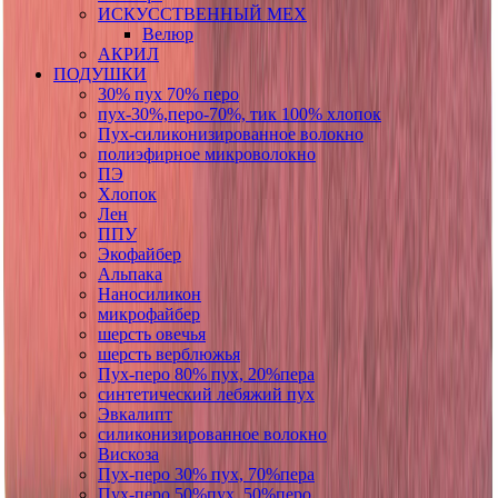
ИСКУССТВЕННЫЙ МЕХ
Велюр
АКРИЛ
ПОДУШКИ
30% пух 70% перо
пух-30%,перо-70%, тик 100% хлопок
Пух-силиконизированное волокно
полиэфирное микроволокно
ПЭ
Хлопок
Лен
ППУ
Экофайбер
Альпака
Наносиликон
микрофайбер
шерсть овечья
шерсть верблюжья
Пух-перо 80% пух, 20%пера
синтетический лебяжий пух
Эвкалипт
силиконизированное волокно
Вискоза
Пух-перо 30% пух, 70%пера
Пух-перо 50%пух, 50%перо