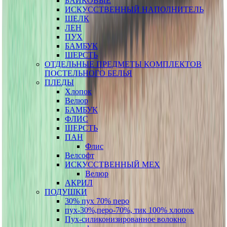
БАЙКОВЫЕ
ИСКУССТВЕННЫЙ НАПОЛНИТЕЛЬ
ШЕЛК
ЛЕН
ПУХ
БАМБУК
ШЕРСТЬ
ОТДЕЛЬНЫЕ ПРЕДМЕТЫ КОМПЛЕКТОВ
ПОСТЕЛЬНОГО БЕЛЬЯ
ПЛЕДЫ
Хлопок
Велюр
БАМБУК
ФЛИС
ШЕРСТЬ
ПАН
Флис
Велсофт
ИСКУССТВЕННЫЙ МЕХ
Велюр
АКРИЛ
ПОДУШКИ
30% пух 70% перо
пух-30%,перо-70%, тик 100% хлопок
Пух-силиконизированное волокно