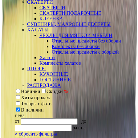
СКАТЕРТИ
СКАТЕРТИ
СКАТЕРТИ ПОДАРОЧНЫЕ
КЛЕЕНКА
СУВЕНИРЫ, МАХРОВЫЕ ДЕСЕРТЫ
ХАЛАТЫ
ЧЕХЛЫ ДЛЯ МЯГКОЙ МЕБЕЛИ
Отдельные предметы без оборки
Комплекты без оборки
Отдельные предметы с оборкой
Халаты
Комплекты халатов
ШТОРЫ
КУХОННЫЕ
ГОСТИННЫЕ
РАСПРОДАЖА
Новинки
Скидки
%
Хиты продаж
Товары с фото
В наличии
цена
от
до
за шт.
×
сбросить фильтры