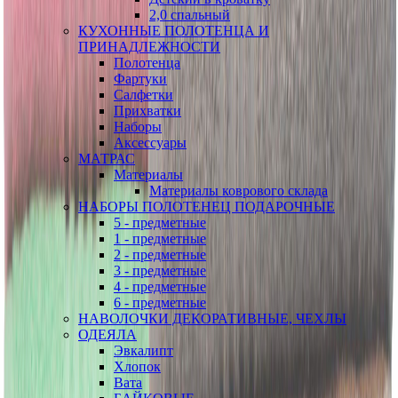
2,0 спальный
КУХОННЫЕ ПОЛОТЕНЦА И
ПРИНАДЛЕЖНОСТИ
Полотенца
Фартуки
Салфетки
Прихватки
Наборы
Аксессуары
МАТРАС
Материалы
Материалы коврового склада
НАБОРЫ ПОЛОТЕНЕЦ ПОДАРОЧНЫЕ
5 - предметные
1 - предметные
2 - предметные
3 - предметные
4 - предметные
6 - предметные
НАВОЛОЧКИ ДЕКОРАТИВНЫЕ, ЧЕХЛЫ
ОДЕЯЛА
Эвкалипт
Хлопок
Вата