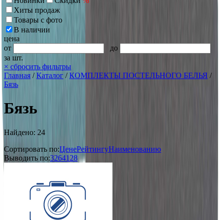
Новинки
Скидки
%
Хиты продаж
Товары с фото
В наличии
цена
от
до
за шт.
×
сбросить фильтры
Главная
/
Каталог
/
КОМПЛЕКТЫ ПОСТЕЛЬНОГО БЕЛЬЯ
/
Бязь
Бязь
Найдено: 24
Сортировать по:
Цене
Рейтингу
Наименованию
Выводить по:
32
64
128