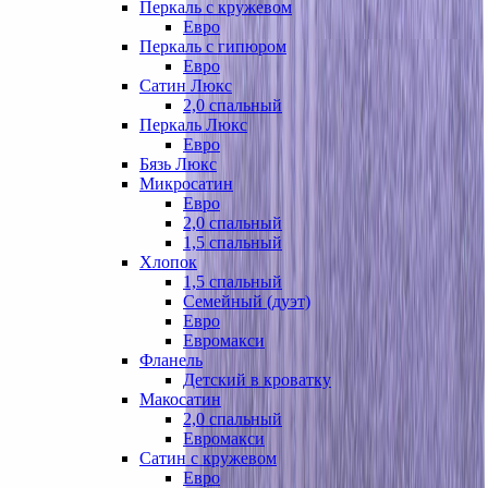
Перкаль с кружевом
Евро
Перкаль с гипюром
Евро
Сатин Люкс
2,0 спальный
Перкаль Люкс
Евро
Бязь Люкс
Микросатин
Евро
2,0 спальный
1,5 спальный
Хлопок
1,5 спальный
Семейный (дуэт)
Евро
Евромакси
Фланель
Детский в кроватку
Макосатин
2,0 спальный
Евромакси
Сатин с кружевом
Евро