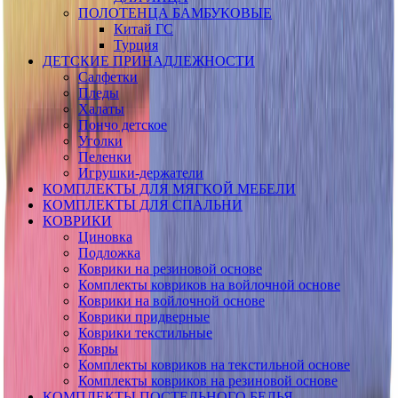
ПОЛОТЕНЦА БАМБУКОВЫЕ
Китай ГС
Турция
ДЕТСКИЕ ПРИНАДЛЕЖНОСТИ
Салфетки
Пледы
Халаты
Пончо детское
Уголки
Пеленки
Игрушки-держатели
КОМПЛЕКТЫ ДЛЯ МЯГКОЙ МЕБЕЛИ
КОМПЛЕКТЫ ДЛЯ СПАЛЬНИ
КОВРИКИ
Циновка
Подложка
Коврики на резиновой основе
Комплекты ковриков на войлочной основе
Коврики на войлочной основе
Коврики придверные
Коврики текстильные
Ковры
Комплекты ковриков на текстильной основе
Комплекты ковриков на резиновой основе
КОМПЛЕКТЫ ПОСТЕЛЬНОГО БЕЛЬЯ