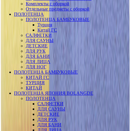
Комплекты с оборкой
Отдельные предметы с оборкой
ПОЛОТЕНЦА
ПОЛОТЕНЦА БАМБУКОВЫЕ
Турция
Китай ГС
САЛФЕТКИ
ДЛЯ САУНЫ
ДЕТСКИЕ
ДЛЯ РУК
ДЛЯ БАНИ
ДЛЯ ЛИЦА
ДЛЯ НОГ
ПОЛОТЕНЦА БАМБУКОВЫЕ
КИТАЙ ГС
ТУРЦИЯ
КИТАЙ
ПОЛОТЕНЦА ЯПОНИЯ BOLANGDE
ПОЛОТЕНЦА
САЛФЕТКИ
ДЛЯ САУНЫ
ДЕТСКИЕ
ДЛЯ РУК
ДЛЯ БАНИ
ДЛЯ ЛИЦА