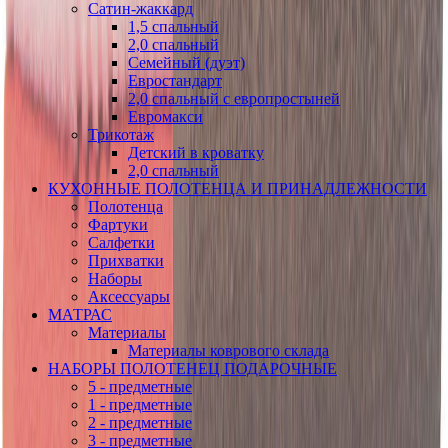
Сатин-жаккард
1,5 спальный
2,0 спальный
Семейный (дуэт)
Евростандарт
2,0 спальный с европростыней
Евромакси
Трикотаж
Детский в кроватку
2,0 спальный
КУХОННЫЕ ПОЛОТЕНЦА И ПРИНАДЛЕЖНОСТИ
Полотенца
Фартуки
Салфетки
Прихватки
Наборы
Аксессуары
МАТРАС
Материалы
Материалы коврового склада
НАБОРЫ ПОЛОТЕНЕЦ ПОДАРОЧНЫЕ
5 - предметные
1 - предметные
2 - предметные
3 - предметные