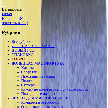
Вы выбрали:
Бязь
✖
В наличии
✖
очистить выбор
Рубрики
Все рубрики
23 ФЕВРАЛЯ и 8 МАРТА
НОВЫЙ ГОД
УПАКОВКА
КОВРЫ
ДОНЕЦКАЯ МАНУФАКТУРА
Халаты
Салфетки
Простыни махровые
Полотенца
Скатерти
Кухонные полотенца и принадлежности
Подарочные наборы
ЧЕХЛЫ ДЛЯ МЯГКОЙ МЕБЕЛИ
Комплекты без оборки
Отдельные предметы без оборки