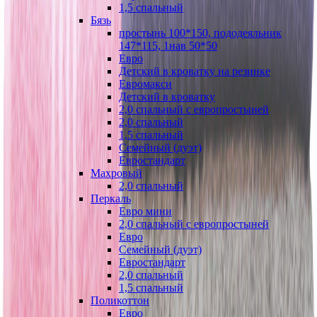
1,5 спальный
Бязь
простынь 100*150, пододеяльник
147*115, 1нав 50*50
Евро
Детский в кроватку на резинке
Евромакси
Детский в кроватку
2,0 спальный с европростыней
2,0 спальный
1,5 спальный
Семейный (дуэт)
Евростандарт
Махровый
2,0 спальный
Перкаль
Евро мини
2,0 спальный с европростыней
Евро
Семейный (дуэт)
Евростандарт
2,0 спальный
1,5 спальный
Поликоттон
Евро