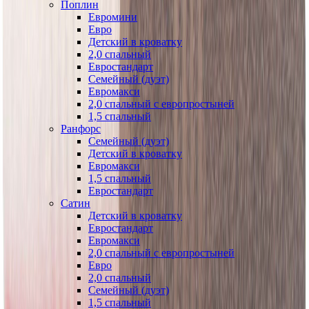
Поплин
Евромини
Евро
Детский в кроватку
2,0 спальный
Евростандарт
Семейный (дуэт)
Евромакси
2,0 спальный с европростыней
1,5 спальный
Ранфорс
Семейный (дуэт)
Детский в кроватку
Евромакси
1,5 спальный
Евростандарт
Сатин
Детский в кроватку
Евростандарт
Евромакси
2,0 спальный с европростыней
Евро
2,0 спальный
Семейный (дуэт)
1,5 спальный