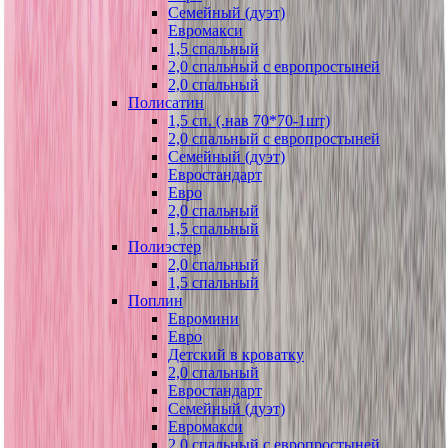
Семейный (дуэт)
Евромакси
1,5 спальный
2,0 спальный с европростыней
2,0 спальный
Полисатин
1,5 сп. (.нав 70*70-1шт)
2,0 спальный с европростыней
Семейный (дуэт)
Евростандарт
Евро
2,0 спальный
1,5 спальный
Полиэстер
2,0 спальный
1,5 спальный
Поплин
Евромини
Евро
Детский в кроватку
2,0 спальный
Евростандарт
Семейный (дуэт)
Евромакси
2,0 спальный с европростыней