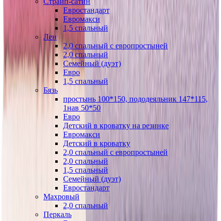
Страйп-сатин
Евростандарт
Евромакси
1,5 спальный
Лен
2,0 спальный с европростыней
2,0 спальный
Семейный (дуэт)
Евро
1,5 спальный
Бязь
простынь 100*150, пододеяльник 147*115,
1нав 50*50
Евро
Детский в кроватку на резинке
Евромакси
Детский в кроватку
2,0 спальный с европростыней
2,0 спальный
1,5 спальный
Семейный (дуэт)
Евростандарт
Махровый
2,0 спальный
Перкаль