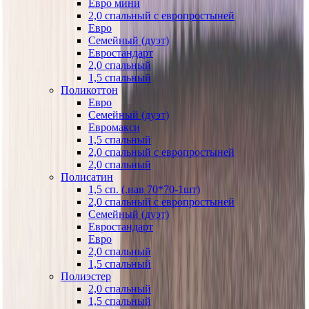
Евро мини
2,0 спальный с европростыней
Евро
Семейный (дуэт)
Евростандарт
2,0 спальный
1,5 спальный
Поликоттон
Евро
Семейный (дуэт)
Евромакси
1,5 спальный
2,0 спальный с европростыней
2,0 спальный
Полисатин
1,5 сп. (.нав 70*70-1шт)
2,0 спальный с европростыней
Семейный (дуэт)
Евростандарт
Евро
2,0 спальный
1,5 спальный
Полиэстер
2,0 спальный
1,5 спальный