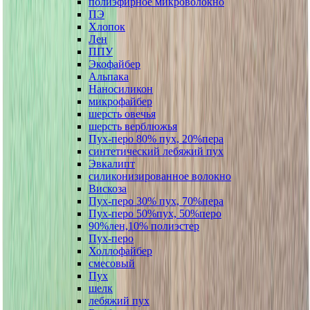
полиэфирное микроволокно
ПЭ
Хлопок
Лен
ППУ
Экофайбер
Альпака
Наносиликон
микрофайбер
шерсть овечья
шерсть верблюжья
Пух-перо 80% пух, 20%пера
синтетический лебяжий пух
Эвкалипт
силиконизированное волокно
Вискоза
Пух-перо 30% пух, 70%пера
Пух-перо 50%пух, 50%перо
90%лен,10% полиэстер
Пух-перо
Холлофайбер
смесовый
Пух
шелк
лебяжий пух