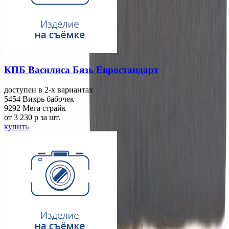
КПБ Василиса Бязь Евростандарт
доступен в 2-x вариантах
5454 Вихрь бабочек
9292 Мега страйк
от 3 230
p
за шт.
купить