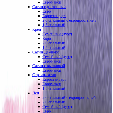
Евромакси
Сатин однотонный
Евро
Евростандарт
2,0 спальный с европростыней
1,5 спальный
Креп
Семейный (дуэт)
Евро
2,0 спальный
1,5 спальный
Сатин Де-люкс
Семейный (дуэт)
Евромакси
Сатин с вышивкой
Евромакси
Страйп-сатин
Евростандарт
Евромакси
1,5 спальный
Лен
2,0 спальный с европростыней
2,0 спальный
Семейный (дуэт)
Евро