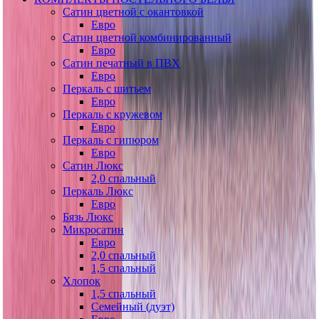
Сатин цветной с окантовкой
Евро
Сатин цветной комбинированный
Евро
Сатин печатный в ПВХ
Евро
Перкаль с шитьем
Евро
Перкаль с кружевом
Евро
Перкаль с гипюром
Евро
Сатин Люкс
2,0 спальный
Перкаль Люкс
Евро
Бязь Люкс
Микросатин
Евро
2,0 спальный
1,5 спальный
Хлопок
1,5 спальный
Семейный (дуэт)