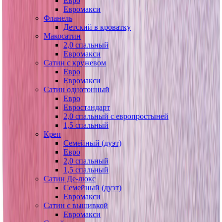
Евро
Евромакси
Фланель
Детский в кроватку
Макосатин
2,0 спальный
Евромакси
Сатин с кружевом
Евро
Евромакси
Сатин однотонный
Евро
Евростандарт
2,0 спальный с европростыней
1,5 спальный
Креп
Семейный (дуэт)
Евро
2,0 спальный
1,5 спальный
Сатин Де-люкс
Семейный (дуэт)
Евромакси
Сатин с вышивкой
Евромакси