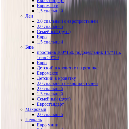
Евростандарт
Евромакси
1,5 спальный
Лен
2,0 спальный с европростыней
2,0 спальный
Семейный (дуэт)
Евро
1,5 спальный
Бязь
простынь 100*150, пододеяльник 147*115,
1нав 50*50
Евро
Детский в кроватку на резинке
Евромакси
Детский в кроватку
2,0 спальный с европростыней
2,0 спальный
1,5 спальный
Семейный (дуэт)
Евростандарт
Махровый
2,0 спальный
Перкаль
Евро мини