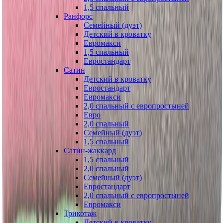
1,5 спальный
Ранфорс
Семейный (дуэт)
Детский в кроватку
Евромакси
1,5 спальный
Евростандарт
Сатин
Детский в кроватку
Евростандарт
Евромакси
2,0 спальный с европростыней
Евро
2,0 спальный
Семейный (дуэт)
1,5 спальный
Сатин-жаккард
1,5 спальный
2,0 спальный
Семейный (дуэт)
Евростандарт
2,0 спальный с европростыней
Евромакси
Трикотаж
Детский в кроватку