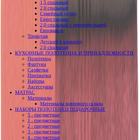
1,5 спальный
2,0 спальный
Семейный (дуэт)
Евростандарт
2,0 спальный с европростыней
Евромакси
Трикотаж
Детский в кроватку
2,0 спальный
КУХОННЫЕ ПОЛОТЕНЦА И ПРИНАДЛЕЖНОСТИ
Полотенца
Фартуки
Салфетки
Прихватки
Наборы
Аксессуары
МАТРАС
Материалы
Материалы коврового склада
НАБОРЫ ПОЛОТЕНЕЦ ПОДАРОЧНЫЕ
5 - предметные
1 - предметные
2 - предметные
3 - предметные
4 - предметные