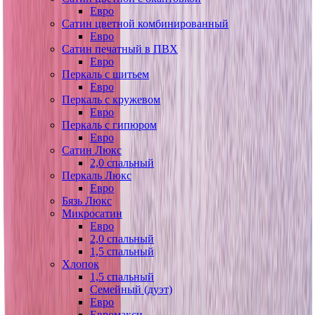
Евро
Сатин цветной комбинированный
Евро
Сатин печатный в ПВХ
Евро
Перкаль с шитьем
Евро
Перкаль с кружевом
Евро
Перкаль с гипюром
Евро
Сатин Люкс
2,0 спальный
Перкаль Люкс
Евро
Бязь Люкс
Микросатин
Евро
2,0 спальный
1,5 спальный
Хлопок
1,5 спальный
Семейный (дуэт)
Евро
Евромакси