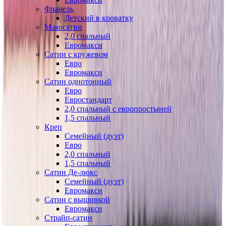
Фланель
Детский в кроватку
Макосатин
2,0 спальный
Евромакси
Сатин с кружевом
Евро
Евромакси
Сатин однотонный
Евро
Евростандарт
2,0 спальный с европростыней
1,5 спальный
Креп
Семейный (дуэт)
Евро
2,0 спальный
1,5 спальный
Сатин Де-люкс
Семейный (дуэт)
Евромакси
Сатин с вышивкой
Евромакси
Страйп-сатин