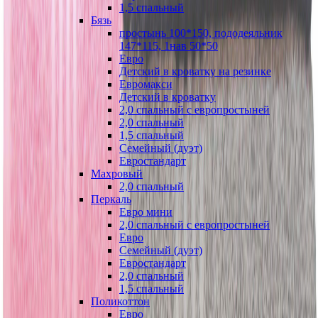
1,5 спальный
Бязь
простынь 100*150, пододеяльник
147*115, 1нав 50*50
Евро
Детский в кроватку на резинке
Евромакси
Детский в кроватку
2,0 спальный с европростыней
2,0 спальный
1,5 спальный
Семейный (дуэт)
Евростандарт
Махровый
2,0 спальный
Перкаль
Евро мини
2,0 спальный с европростыней
Евро
Семейный (дуэт)
Евростандарт
2,0 спальный
1,5 спальный
Поликоттон
Евро