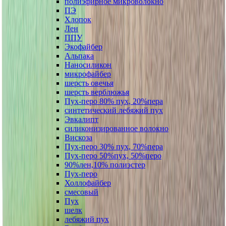
полиэфирное микроволокно
ПЭ
Хлопок
Лен
ППУ
Экофайбер
Альпака
Наносиликон
микрофайбер
шерсть овечья
шерсть верблюжья
Пух-перо 80% пух, 20%пера
синтетический лебяжий пух
Эвкалипт
силиконизированное волокно
Вискоза
Пух-перо 30% пух, 70%пера
Пух-перо 50%пух, 50%перо
90%лен,10% полиэстер
Пух-перо
Холлофайбер
смесовый
Пух
шелк
лебяжий пух