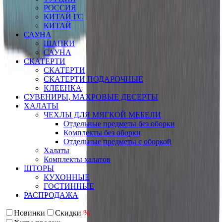
РОССИЯ
КИТАЙ ГС
КИТАЙ
САУНА
ШАПКИ
САУНА
СКАТЕРТИ
СКАТЕРТИ
СКАТЕРТИ ПОДАРОЧНЫЕ
КЛЕЕНКА
СУВЕНИРЫ, МАХРОВЫЕ ДЕСЕРТЫ
ХАЛАТЫ
ЧЕХЛЫ ДЛЯ МЯГКОЙ МЕБЕЛИ
Отдельные предметы без оборки
Комплекты без оборки
Отдельные предметы с оборкой
Халаты
Комплекты халатов
ШТОРЫ
КУХОННЫЕ
ГОСТИННЫЕ
РАСПРОДАЖА
Новинки
Скидки
%