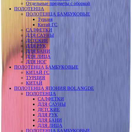
Отдельные предметы с оборкой
ПОЛОТЕНЦА
ПОЛОТЕНЦА БАМБУКОВЫЕ
Турция
Китай ГС
САЛФЕТКИ
ДЛЯ САУНЫ
ДЕТСКИЕ
ДЛЯ РУК
ДЛЯ БАНИ
ДЛЯ ЛИЦА
ДЛЯ НОГ
ПОЛОТЕНЦА БАМБУКОВЫЕ
КИТАЙ ГС
ТУРЦИЯ
КИТАЙ
ПОЛОТЕНЦА ЯПОНИЯ BOLANGDE
ПОЛОТЕНЦА
САЛФЕТКИ
ДЛЯ САУНЫ
ДЕТСКИЕ
ДЛЯ РУК
ДЛЯ БАНИ
ДЛЯ ЛИЦА
ПОЛОТЕНЦА БАМБУКОВЫЕ