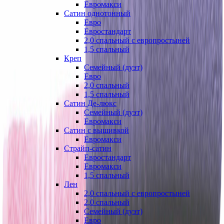
Евромакси
Сатин однотонный
Евро
Евростандарт
2,0 спальный с европростыней
1,5 спальный
Креп
Семейный (дуэт)
Евро
2,0 спальный
1,5 спальный
Сатин Де-люкс
Семейный (дуэт)
Евромакси
Сатин с вышивкой
Евромакси
Страйп-сатин
Евростандарт
Евромакси
1,5 спальный
Лен
2,0 спальный с европростыней
2,0 спальный
Семейный (дуэт)
Евро