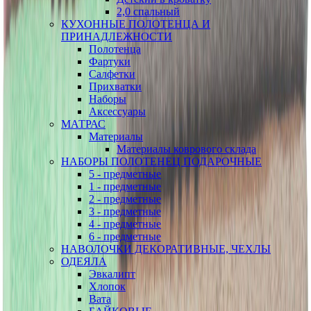
2,0 спальный
КУХОННЫЕ ПОЛОТЕНЦА И
ПРИНАДЛЕЖНОСТИ
Полотенца
Фартуки
Салфетки
Прихватки
Наборы
Аксессуары
МАТРАС
Материалы
Материалы коврового склада
НАБОРЫ ПОЛОТЕНЕЦ ПОДАРОЧНЫЕ
5 - предметные
1 - предметные
2 - предметные
3 - предметные
4 - предметные
6 - предметные
НАВОЛОЧКИ ДЕКОРАТИВНЫЕ, ЧЕХЛЫ
ОДЕЯЛА
Эвкалипт
Хлопок
Вата