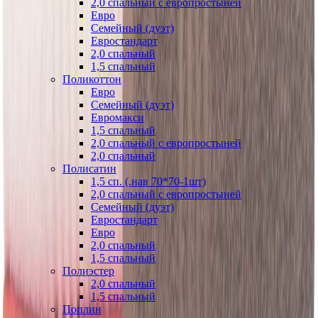
2,0 спальный с европростыней
Евро
Семейный (дуэт)
Евростандарт
2,0 спальный
1,5 спальный
Поликоттон
Евро
Семейный (дуэт)
Евромакси
1,5 спальный
2,0 спальный с европростыней
2,0 спальный
Полисатин
1,5 сп. (.нав 70*70-1шт)
2,0 спальный с европростыней
Семейный (дуэт)
Евростандарт
Евро
2,0 спальный
1,5 спальный
Полиэстер
2,0 спальный
1,5 спальный
Поплин