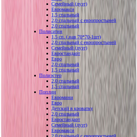
Семейный (дуэт)
Евромакси
1,5 спальный
2,0 спальный с европростыней
2,0 спальный
Полисатин
1,5 сп. (.нав 70*70-1шт)
2,0 спальный с европростыней
Семейный (дуэт)
Евростандарт
Евро
2,0 спальный
1,5 спальный
Полиэстер
2,0 спальный
1,5 спальный
Поплин
Евромини
Евро
Детский в кроватку
2,0 спальный
Евростандарт
Семейный (дуэт)
Евромакси
2,0 спальный с европростыней