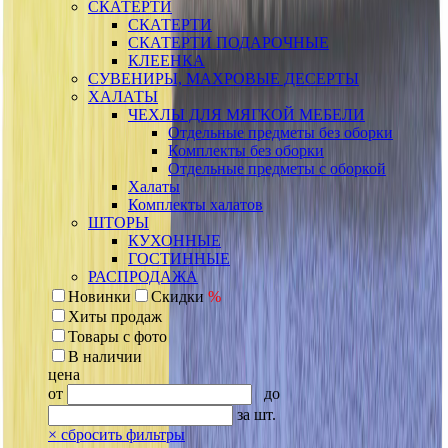
СКАТЕРТИ
СКАТЕРТИ
СКАТЕРТИ ПОДАРОЧНЫЕ
КЛЕЕНКА
СУВЕНИРЫ, МАХРОВЫЕ ДЕСЕРТЫ
ХАЛАТЫ
ЧЕХЛЫ ДЛЯ МЯГКОЙ МЕБЕЛИ
Отдельные предметы без оборки
Комплекты без оборки
Отдельные предметы с оборкой
Халаты
Комплекты халатов
ШТОРЫ
КУХОННЫЕ
ГОСТИННЫЕ
РАСПРОДАЖА
Новинки
Скидки
%
Хиты продаж
Товары с фото
В наличии
цена
от
до
за шт.
×
сбросить фильтры