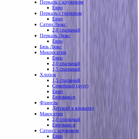
Перкаль с кружевом
Евро
Перкаль с гипюром
Евро
Сатин Люкс
2,0 спальный
Перкаль Люкс
Евро
Бязь Люкс
Микросатин
Евро
2,0 спальный
1,5 спальный
Хлопок
1,5 спальный
Семейный (дуэт)
Евро
Евромакси
Фланель
Детский в кроватку
Макосатин
2,0 спальный
Евромакси
Сатин с кружевом
Евро