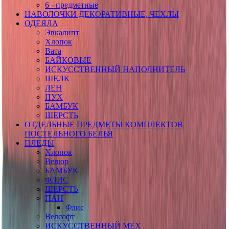
6 - предметные
НАВОЛОЧКИ ДЕКОРАТИВНЫЕ, ЧЕХЛЫ
ОДЕЯЛА
Эвкалипт
Хлопок
Вата
БАЙКОВЫЕ
ИСКУССТВЕННЫЙ НАПОЛНИТЕЛЬ
ШЕЛК
ЛЕН
ПУХ
БАМБУК
ШЕРСТЬ
ОТДЕЛЬНЫЕ ПРЕДМЕТЫ КОМПЛЕКТОВ
ПОСТЕЛЬНОГО БЕЛЬЯ
ПЛЕДЫ
Хлопок
Велюр
БАМБУК
ФЛИС
ШЕРСТЬ
ПАН
Флис
Велсофт
ИСКУССТВЕННЫЙ МЕХ