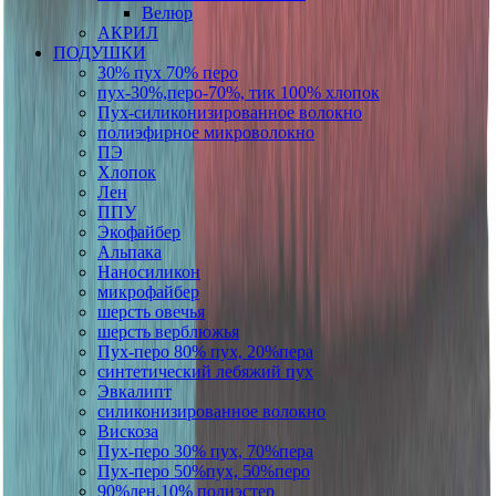
Велюр
АКРИЛ
ПОДУШКИ
30% пух 70% перо
пух-30%,перо-70%, тик 100% хлопок
Пух-силиконизированное волокно
полиэфирное микроволокно
ПЭ
Хлопок
Лен
ППУ
Экофайбер
Альпака
Наносиликон
микрофайбер
шерсть овечья
шерсть верблюжья
Пух-перо 80% пух, 20%пера
синтетический лебяжий пух
Эвкалипт
силиконизированное волокно
Вискоза
Пух-перо 30% пух, 70%пера
Пух-перо 50%пух, 50%перо
90%лен,10% полиэстер