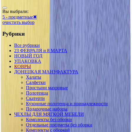
Вы выбрали:
5 - предметные
✖
очистить выбор
Рубрики
Все рубрики
23 ФЕВРАЛЯ и 8 МАРТА
НОВЫЙ ГОД
УПАКОВКА
КОВРЫ
ДОНЕЦКАЯ МАНУФАКТУРА
Халаты
Салфетки
Простыни махровые
Полотенца
Скатерти
Кухонные полотенца и принадлежности
Подарочные наборы
ЧЕХЛЫ ДЛЯ МЯГКОЙ МЕБЕЛИ
Комплекты без оборки
Отдельные предметы без оборки
Комплекты с оборкой