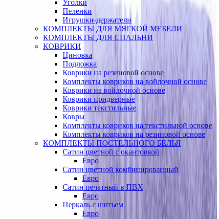
Уголки
Пеленки
Игрушки-держатели
КОМПЛЕКТЫ ДЛЯ МЯГКОЙ МЕБЕЛИ
КОМПЛЕКТЫ ДЛЯ СПАЛЬНИ
КОВРИКИ
Циновка
Подложка
Коврики на резиновой основе
Комплекты ковриков на войлочной основе
Коврики на войлочной основе
Коврики придверные
Коврики текстильные
Ковры
Комплекты ковриков на текстильной основе
Комплекты ковриков на резиновой основе
КОМПЛЕКТЫ ПОСТЕЛЬНОГО БЕЛЬЯ
Сатин цветной с окантовкой
Евро
Сатин цветной комбинированный
Евро
Сатин печатный в ПВХ
Евро
Перкаль с шитьем
Евро