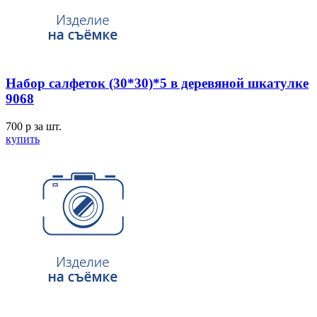
Набор салфеток (30*30)*5 в деревяной шкатулке
9068
700
p
за шт.
купить