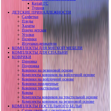
Китай ГС
Турция
ДЕТСКИЕ ПРИНАДЛЕЖНОСТИ
Салфетки
Пледы
Халаты
Пончо детское
Уголки
Пеленки
Игрушки-держатели
КОМПЛЕКТЫ ДЛЯ МЯГКОЙ МЕБЕЛИ
КОМПЛЕКТЫ ДЛЯ СПАЛЬНИ
КОВРИКИ
Циновка
Подложка
Коврики на резиновой основе
Комплекты ковриков на войлочной основе
Коврики на войлочной основе
Коврики придверные
Коврики текстильные
Ковры
Комплекты ковриков на текстильной основе
Комплекты ковриков на резиновой основе
КОМПЛЕКТЫ ПОСТЕЛЬНОГО БЕЛЬЯ
Сатин цветной с окантовкой