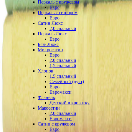
Перкаль с кружевом
Евро
Перкаль с гипюром
Евро
Сатин Люкс
2,0 спальный
Перкаль Люкс
Евро
Бязь Люкс
Микросатин
Евро
2,0 спальный
1,5 спальный
Хлопок
1,5 спальный
Семейный (дуэт)
Евро
Евромакси
Фланель
Детский в кроватку
Макосатин
2,0 спальный
Евромакси
Сатин с кружевом
Евро