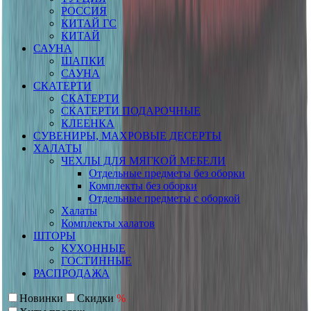
РОССИЯ
КИТАЙ ГС
КИТАЙ
САУНА
ШАПКИ
САУНА
СКАТЕРТИ
СКАТЕРТИ
СКАТЕРТИ ПОДАРОЧНЫЕ
КЛЕЕНКА
СУВЕНИРЫ, МАХРОВЫЕ ДЕСЕРТЫ
ХАЛАТЫ
ЧЕХЛЫ ДЛЯ МЯГКОЙ МЕБЕЛИ
Отдельные предметы без оборки
Комплекты без оборки
Отдельные предметы с оборкой
Халаты
Комплекты халатов
ШТОРЫ
КУХОННЫЕ
ГОСТИННЫЕ
РАСПРОДАЖА
Новинки
Скидки
%