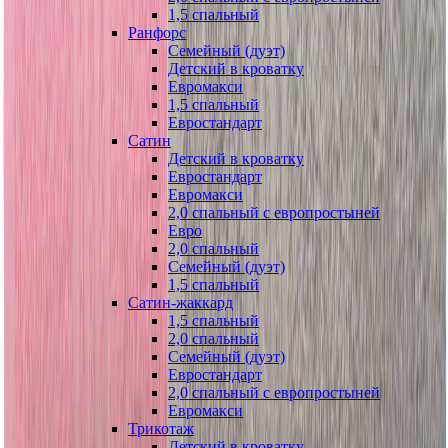
1,5 спальный
Ранфорс
Семейный (дуэт)
Детский в кроватку
Евромакси
1,5 спальный
Евростандарт
Сатин
Детский в кроватку
Евростандарт
Евромакси
2,0 спальный с европростыней
Евро
2,0 спальный
Семейный (дуэт)
1,5 спальный
Сатин-жаккард
1,5 спальный
2,0 спальный
Семейный (дуэт)
Евростандарт
2,0 спальный с европростыней
Евромакси
Трикотаж
Детский в кроватку