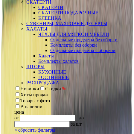
СКАТЕРТИ
СКАТЕРТИ
СКАТЕРТИ ПОДАРОЧНЫЕ
КЛЕЕНКА
СУВЕНИРЫ, МАХРОВЫЕ ДЕСЕРТЫ
ХАЛАТЫ
ЧЕХЛЫ ДЛЯ МЯГКОЙ МЕБЕЛИ
Отдельные предметы без оборки
Комплекты без оборки
Отдельные предметы с оборкой
Халаты
Комплекты халатов
ШТОРЫ
КУХОННЫЕ
ГОСТИННЫЕ
РАСПРОДАЖА
Новинки
Скидки
%
Хиты продаж
Товары с фото
В наличии
цена
от
до
за шт.
×
сбросить фильтры