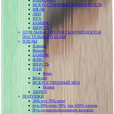
БАЙКОВЫЕ
ИСКУССТВЕННЫЙ НАПОЛНИТЕЛЬ
ШЕЛК
ЛЕН
ПУХ
БАМБУК
ШЕРСТЬ
ОТДЕЛЬНЫЕ ПРЕДМЕТЫ КОМПЛЕКТОВ
ПОСТЕЛЬНОГО БЕЛЬЯ
ПЛЕДЫ
Хлопок
Велюр
БАМБУК
ФЛИС
ШЕРСТЬ
ПАН
Флис
Велсофт
ИСКУССТВЕННЫЙ МЕХ
Велюр
АКРИЛ
ПОДУШКИ
30% пух 70% перо
пух-30%,перо-70%, тик 100% хлопок
Пух-силиконизированное волокно