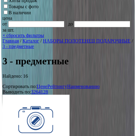
Хиты продаж
Товары с фото
В наличии
цена
от
до
за шт.
×
сбросить фильтры
Главная
/
Каталог
/
НАБОРЫ ПОЛОТЕНЕЦ ПОДАРОЧНЫЕ
/
3 - предметные
3 - предметные
Найдено: 16
Сортировать по:
Цене
Рейтингу
Наименованию
Выводить по:
32
64
128