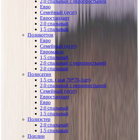
2,0 спальный с европростыней
Евро
Семейный (дуэт)
Евростандарт
2,0 спальный
1,5 спальный
Поликоттон
Евро
Семейный (дуэт)
Евромакси
1,5 спальный
2,0 спальный с европростыней
2,0 спальный
Полисатин
1,5 сп. (.нав 70*70-1шт)
2,0 спальный с европростыней
Семейный (дуэт)
Евростандарт
Евро
2,0 спальный
1,5 спальный
Полиэстер
2,0 спальный
1,5 спальный
Поплин