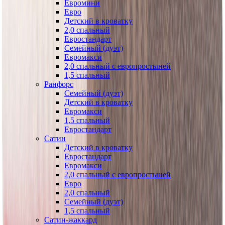
Евромини
Евро
Детский в кроватку
2,0 спальный
Евростандарт
Семейный (дуэт)
Евромакси
2,0 спальный с европростыней
1,5 спальный
Ранфорс
Семейный (дуэт)
Детский в кроватку
Евромакси
1,5 спальный
Евростандарт
Сатин
Детский в кроватку
Евростандарт
Евромакси
2,0 спальный с европростыней
Евро
2,0 спальный
Семейный (дуэт)
1,5 спальный
Сатин-жаккард