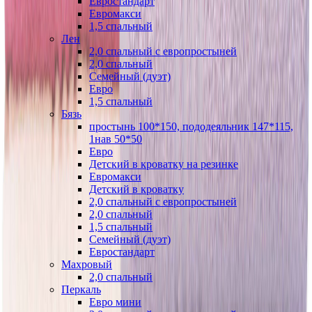
Евростандарт
Евромакси
1,5 спальный
Лен
2,0 спальный с европростыней
2,0 спальный
Семейный (дуэт)
Евро
1,5 спальный
Бязь
простынь 100*150, пододеяльник 147*115,
1нав 50*50
Евро
Детский в кроватку на резинке
Евромакси
Детский в кроватку
2,0 спальный с европростыней
2,0 спальный
1,5 спальный
Семейный (дуэт)
Евростандарт
Махровый
2,0 спальный
Перкаль
Евро мини