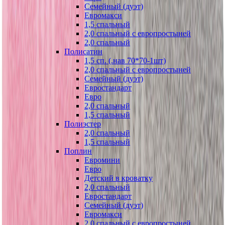
Семейный (дуэт)
Евромакси
1,5 спальный
2,0 спальный с европростыней
2,0 спальный
Полисатин
1,5 сп. (.нав 70*70-1шт)
2,0 спальный с европростыней
Семейный (дуэт)
Евростандарт
Евро
2,0 спальный
1,5 спальный
Полиэстер
2,0 спальный
1,5 спальный
Поплин
Евромини
Евро
Детский в кроватку
2,0 спальный
Евростандарт
Семейный (дуэт)
Евромакси
2,0 спальный с европростыней