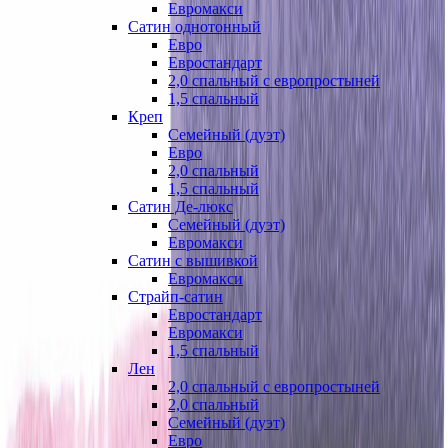
Евромакси
Сатин однотонный
Евро
Евростандарт
2,0 спальный с европростыней
1,5 спальный
Креп
Семейный (дуэт)
Евро
2,0 спальный
1,5 спальный
Сатин Де-люкс
Семейный (дуэт)
Евромакси
Сатин с вышивкой
Евромакси
Страйп-сатин
Евростандарт
Евромакси
1,5 спальный
Лен
2,0 спальный с европростыней
2,0 спальный
Семейный (дуэт)
Евро