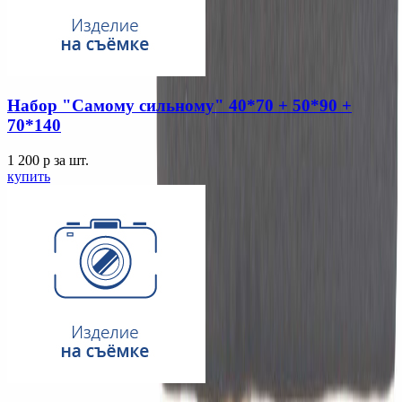
Набор "Самому сильному" 40*70 + 50*90 +
70*140
1 200
p
за шт.
купить