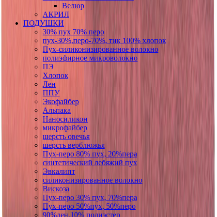
Велюр
АКРИЛ
ПОДУШКИ
30% пух 70% перо
пух-30%,перо-70%, тик 100% хлопок
Пух-силиконизированное волокно
полиэфирное микроволокно
ПЭ
Хлопок
Лен
ППУ
Экофайбер
Альпака
Наносиликон
микрофайбер
шерсть овечья
шерсть верблюжья
Пух-перо 80% пух, 20%пера
синтетический лебяжий пух
Эвкалипт
силиконизированное волокно
Вискоза
Пух-перо 30% пух, 70%пера
Пух-перо 50%пух, 50%перо
90%лен,10% полиэстер