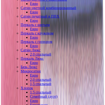
Евро
Сатин цветной комбинированный
Евро
Сатин печатный в ПВХ
Евро
Перкаль с шитьем
Евро
Перкаль с кружевом
Евро
Перкаль с гипюром
Евро
Сатин Люкс
2,0 спальный
Перкаль Люкс
Евро
Бязь Люкс
Микросатин
Евро
2,0 спальный
1,5 спальный
Хлопок
1,5 спальный
Семейный (дуэт)
Евро
Евромакси