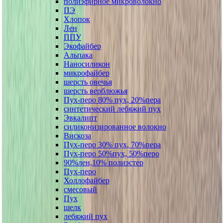
полиэфирное микроволокно
ПЭ
Хлопок
Лен
ППУ
Экофайбер
Альпака
Наносиликон
микрофайбер
шерсть овечья
шерсть верблюжья
Пух-перо 80% пух, 20%пера
синтетический лебяжий пух
Эвкалипт
силиконизированное волокно
Вискоза
Пух-перо 30% пух, 70%пера
Пух-перо 50%пух, 50%перо
90%лен,10% полиэстер
Пух-перо
Холлофайбер
смесовый
Пух
шелк
лебяжий пух