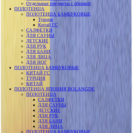
Отдельные предметы с оборкой
ПОЛОТЕНЦА
ПОЛОТЕНЦА БАМБУКОВЫЕ
Турция
Китай ГС
САЛФЕТКИ
ДЛЯ САУНЫ
ДЕТСКИЕ
ДЛЯ РУК
ДЛЯ БАНИ
ДЛЯ ЛИЦА
ДЛЯ НОГ
ПОЛОТЕНЦА БАМБУКОВЫЕ
КИТАЙ ГС
ТУРЦИЯ
КИТАЙ
ПОЛОТЕНЦА ЯПОНИЯ BOLANGDE
ПОЛОТЕНЦА
САЛФЕТКИ
ДЛЯ САУНЫ
ДЕТСКИЕ
ДЛЯ РУК
ДЛЯ БАНИ
ДЛЯ ЛИЦА
ПОЛОТЕНЦА БАМБУКОВЫЕ