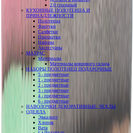
2,0 спальный
КУХОННЫЕ ПОЛОТЕНЦА И
ПРИНАДЛЕЖНОСТИ
Полотенца
Фартуки
Салфетки
Прихватки
Наборы
Аксессуары
МАТРАС
Материалы
Материалы коврового склада
НАБОРЫ ПОЛОТЕНЕЦ ПОДАРОЧНЫЕ
5 - предметные
1 - предметные
2 - предметные
3 - предметные
4 - предметные
6 - предметные
НАВОЛОЧКИ ДЕКОРАТИВНЫЕ, ЧЕХЛЫ
ОДЕЯЛА
Эвкалипт
Хлопок
Вата