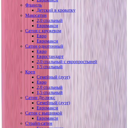
Фланель
Детский в кроватку
Макосатин
2,0 спальный
Евромакси
Сатин с кружевом
Евро
Евромакси
Сатин однотонный
Евро
Евростандарт
2,0 спальный с европростыней
1,5 спальный
Креп
Семейный (дуэт)
Евро
2,0 спальный
1,5 спальный
Сатин Де-люкс
Семейный (дуэт)
Евромакси
Сатин с вышивкой
Евромакси
Страйп-сатин