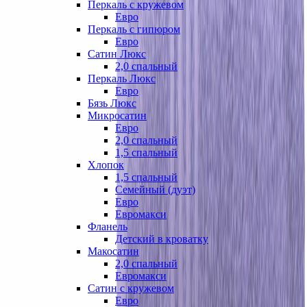
Перкаль с кружевом
Евро
Перкаль с гипюром
Евро
Сатин Люкс
2,0 спальный
Перкаль Люкс
Евро
Бязь Люкс
Микросатин
Евро
2,0 спальный
1,5 спальный
Хлопок
1,5 спальный
Семейный (дуэт)
Евро
Евромакси
Фланель
Детский в кроватку
Макосатин
2,0 спальный
Евромакси
Сатин с кружевом
Евро