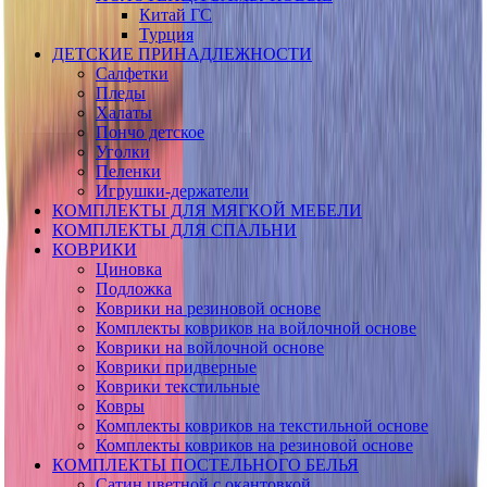
Китай ГС
Турция
ДЕТСКИЕ ПРИНАДЛЕЖНОСТИ
Салфетки
Пледы
Халаты
Пончо детское
Уголки
Пеленки
Игрушки-держатели
КОМПЛЕКТЫ ДЛЯ МЯГКОЙ МЕБЕЛИ
КОМПЛЕКТЫ ДЛЯ СПАЛЬНИ
КОВРИКИ
Циновка
Подложка
Коврики на резиновой основе
Комплекты ковриков на войлочной основе
Коврики на войлочной основе
Коврики придверные
Коврики текстильные
Ковры
Комплекты ковриков на текстильной основе
Комплекты ковриков на резиновой основе
КОМПЛЕКТЫ ПОСТЕЛЬНОГО БЕЛЬЯ
Сатин цветной с окантовкой