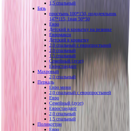
1,5 спальный
Бязь
простынь 100*150, пододеяльник
147*115, 1нав 50*50
Евро
Детский в кроватку на резинке
Евромакси
Детский в кроватку
2,0 спальный с европростыней
2,0 спальный
1,5 спальный
Семейный (дуэт)
Евростандарт
Махровый
2,0 спальный
Перкаль
Евро мини
2,0 спальный с европростыней
Евро
Семейный (дуэт)
Евростандарт
2,0 спальный
1,5 спальный
Поликоттон
Евро