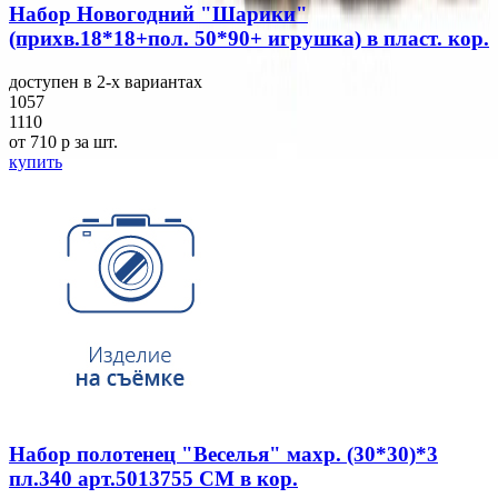
Набор Новогодний "Шарики"
(прихв.18*18+пол. 50*90+ игрушка) в пласт. кор.
доступен в 2-x вариантах
1057
1110
от 710
p
за шт.
купить
Набор полотенец "Веселья" махр. (30*30)*3
пл.340 арт.5013755 СМ в кор.