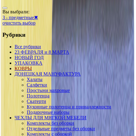
Вы выбрали:
3 - предметные
✖
очистить выбор
Рубрики
Все рубрики
23 ФЕВРАЛЯ и 8 МАРТА
НОВЫЙ ГОД
УПАКОВКА
КОВРЫ
ДОНЕЦКАЯ МАНУФАКТУРА
Халаты
Салфетки
Простыни махровые
Полотенца
Скатерти
Кухонные полотенца и принадлежности
Подарочные наборы
ЧЕХЛЫ ДЛЯ МЯГКОЙ МЕБЕЛИ
Комплекты без оборки
Отдельные предметы без оборки
Комплекты с оборкой