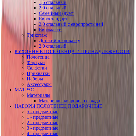
1,5 спальный
2,0 спальный
Семейный (дуэт)
Евростандарт
2,0 спальный с европростыней
Евромакси
Трикотаж
Детский в кроватку
2,0 спальный
КУХОННЫЕ ПОЛОТЕНЦА И ПРИНАДЛЕЖНОСТИ
Полотенца
Фартуки
Салфетки
Прихватки
Наборы
Аксессуары
МАТРАС
Материалы
Материалы коврового склада
НАБОРЫ ПОЛОТЕНЕЦ ПОДАРОЧНЫЕ
5 - предметные
1 - предметные
2 - предметные
3 - предметные
4 - предметные