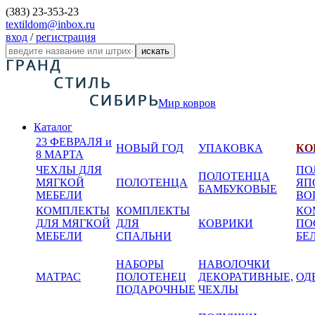
(383) 23-353-23
textildom@inbox.ru
вход
/
регистрация
искать
Мир ковров
Каталог
23 ФЕВРАЛЯ и
НОВЫЙ ГОД
УПАКОВКА
КО
8 МАРТА
ЧЕХЛЫ ДЛЯ
ПО
ПОЛОТЕНЦА
МЯГКОЙ
ПОЛОТЕНЦА
ЯП
БАМБУКОВЫЕ
МЕБЕЛИ
BO
КОМПЛЕКТЫ
КОМПЛЕКТЫ
КО
ДЛЯ МЯГКОЙ
ДЛЯ
КОВРИКИ
ПО
МЕБЕЛИ
СПАЛЬНИ
БЕ
НАБОРЫ
НАВОЛОЧКИ
МАТРАС
ПОЛОТЕНЕЦ
ДЕКОРАТИВНЫЕ,
ОД
ПОДАРОЧНЫЕ
ЧЕХЛЫ